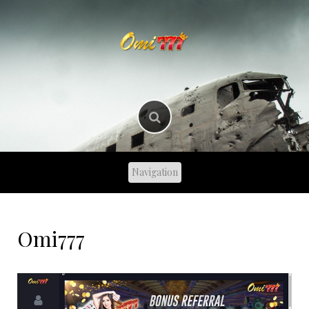
Skip
to
content
Omi777