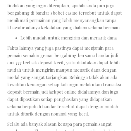
tindakan yang ingin diterapkan, apabila anda pun juga
bergabung di bandar sbobet casino tersebut untuk dapat
menikmati permainan yang lebih menyenangkan tanpa
khawatir adanya kekalahan yang dialami selama bermain.
Lebih mudah untuk mengirim dan menarik dana
Fakta lainnya yang juga pastinya dapat menjamin para
pemain semakin gemar bergabung bersama bandar judi
omi 777 terbaik deposit kecil, yaitu dikatakan dapat lebih
mudah untuk mengirim maupun menarik dana dengan
modal yang sangat terjangkau. Sehingga tidak akan ada
kesulitan keuangan setiap kali ingin melakukan transaksi
deposit bermain judi jackpot online didalamnya dan juga
dapat dipastikan setiap penghasilan yang didapatkan
selama berjudi di bandar tersebut dapat dengan mudah
untuk ditarik dengan nominal yang kecil.
Selalu ada banyak alasan kenapa para pemain sangat