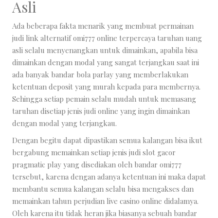
Asli
Ada beberapa fakta menarik yang membuat permainan
judi link alternatif omi777 online terpercaya taruhan uang
asli selalu menyenangkan untuk dimainkan, apabila bisa
dimainkan dengan modal yang sangat terjangkau saat ini
ada banyak bandar bola parlay yang memberlakukan
ketentuan deposit yang murah kepada para membernya.
Sehingga setiap pemain selalu mudah untuk memasang
taruhan disetiap jenis judi online yang ingin dimainkan
dengan modal yang terjangkau.
Dengan begitu dapat dipastikan semua kalangan bisa ikut
bergabung memainkan setiap jenis judi slot gacor
pragmatic play yang disediakan oleh bandar omi777
tersebut, karena dengan adanya ketentuan ini maka dapat
membantu semua kalangan selalu bisa mengakses dan
memainkan tahun perjudian live casino online didalamya.
Oleh karena itu tidak heran jika biasanya sebuah bandar